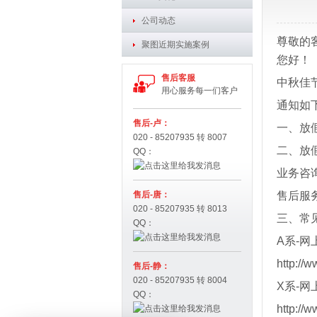
公司动态
尊敬的
聚图近期实施案例
您好！
售后客服
中秋佳
用心服务每一们客户
通知如
售后-卢：
一、放假
020 - 85207935 转 8007
二、放
QQ：
业务咨询
售后-唐：
售后服务
020 - 85207935 转 8013
三、常
QQ：
A系-网
http://
售后-静：
020 - 85207935 转 8004
X系-网
QQ：
http://